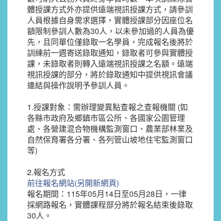
體授課方式外亦提供遠端視訊授課方式，請參訓
人員根據自身需求選擇，實體授課部分因座位名
額限制參訓人數為30人，以未參加過的人員為優
先，且同單位僅錄取一名學員，完成報名後將於
訓練前一週寄送錄取通知，錄取者可參與實體授
課，未錄取者則轉入遠端視訊授課之名額。遠端
視訊授課的部分，將於錄取通知中提供視訊會議
連結與操作說明予參訓人員。
1.授課對象：需辦理變異點查報之查報機關 (如
各縣市政府及鄉鎮市區公所、各國家公園管理
處、各營建混合物機構監測窗口、農業部林業及
自然保育署各分署、各列管山坡地住宅監測窗口
等)
2.報名方式
前往報名網站(另開新網頁)
報名期間：115年05月14日至05月28日，一律
採網路報名，實體課程部分將於報名結束後錄取
30人。