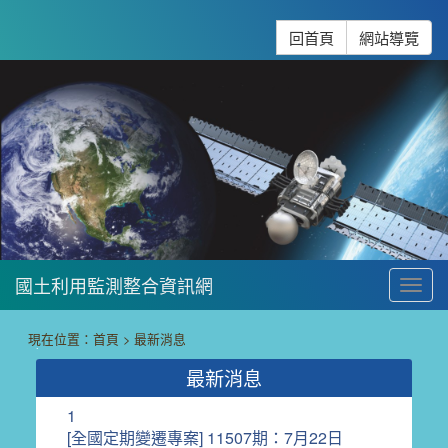
跳到主要內容
:::
回首頁
網站導覽
國土利用監測整合資訊網
To
:::
現在位置：
首頁
>
最新消息
最新消息
1
[全國定期變遷專案] 11507期：7月22日