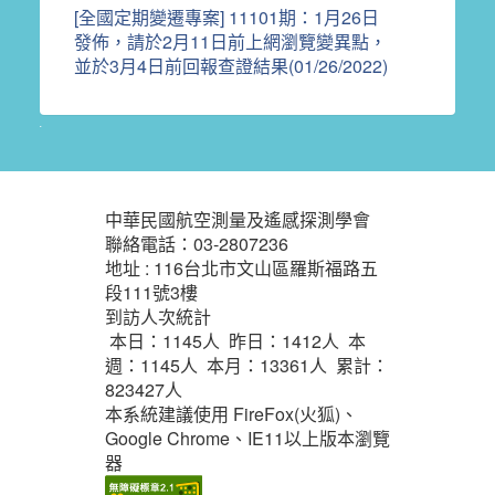
[全國定期變遷專案] 11101期：1月26日
發佈，請於2月11日前上網瀏覽變異點，
並於3月4日前回報查證結果(01/26/2022)
:::
中華民國航空測量及遙感探測學會
聯絡電話：03-2807236
地址 : 116台北市文山區羅斯福路五
段111號3樓
到訪人次統計
本日：
1145
人 昨日：
1412
人 本
週：
1145
人 本月：
13361
人 累計：
823427
人
本系統建議使用 FireFox(火狐)、
Google Chrome、IE11以上版本瀏覽
器