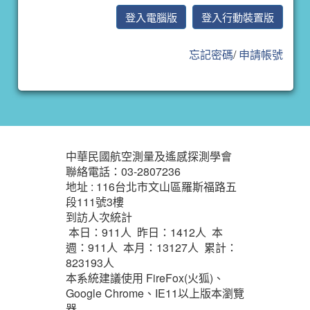
忘記密碼
/
申請帳號
:::
中華民國航空測量及遙感探測學會
聯絡電話：03-2807236
地址 : 116台北市文山區羅斯福路五
段111號3樓
到訪人次統計
本日：
911
人 昨日：
1412
人 本
週：
911
人 本月：
13127
人 累計：
823193
人
本系統建議使用 FireFox(火狐)、
Google Chrome、IE11以上版本瀏覽
器