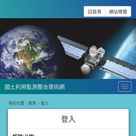
跳到主要內容
:::
回首頁
網站導覽
國土利用監測整合資訊網
To
:::
現在位置：
首頁
>
登入
登入