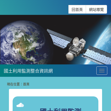
跳到主要內容
:::
回首頁
網站導覽
國土利用監測整合資訊網
To
:::
現在位置：
首頁